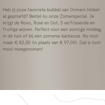
Geleverd via Vinologix
Veilig betalen
Heb jij jouw favoriete bubbel van Domei
al geproefd? Bestel nu onze Zomerspecia
krijgt de Novo, Rosé en Dot, 3 verfrisse
fruitige wijnen. Perfect voor een zonni
in de tuin of bij een zomerse barbecue.