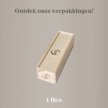
Een sprankelend cadeau, mooi verpakt
voorzien van een persoonlijke wens blij
veel mensen een heerlijke attentie om 
ontvangen. Onze bruisende wijnen kun
worden verpakt in een stijlvolle zwarte
verpakking of authentieke houten wijnk
ons jouw persoonlijke boodschap weten
zorgen voor de rest.