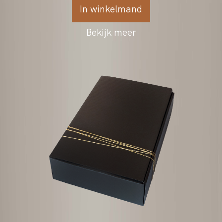
1 fles
€3,50