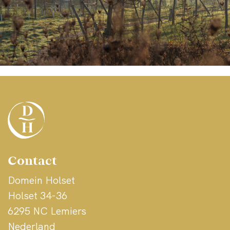
2 flessen
€4,50
In winkelmand
Bekijk meer
Contact
Domein Holset
Holset 34-36
6295 NC Lemiers
Nederland