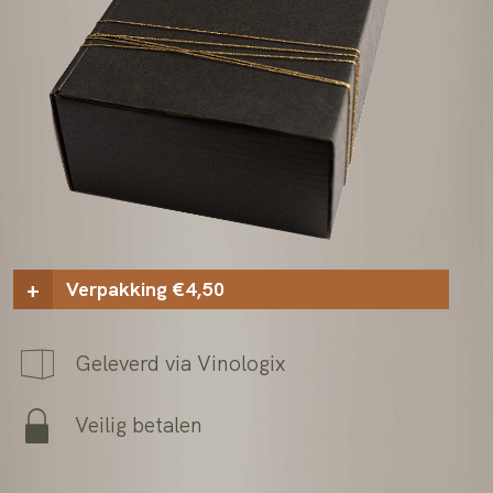
Verpakking €4,50
+